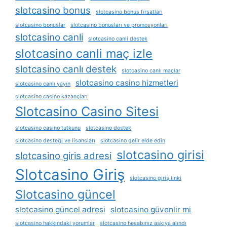
slotcasino bonus
slotcasino bonus fırsatları
slotcasino bonuslar
slotcasino bonusları ve promosyonları
slotcasino canli
slotcasino canli destek
slotcasino canli maç izle
slotcasino canlı destek
slotcasino canlı maçlar
slotcasino casino hizmetleri
slotcasino canlı yayın
slotcasino casino kazançları
Slotcasino Casino Sitesi
slotcasino casino tutkunu
slotcasino destek
slotcasino desteği ve lisansları
slotcasino gelir elde edin
slotcasino girisi
slotcasino giris adresi
Slotcasino Giriş
slotcasino giriş linki
Slotcasino güncel
slotcasino güncel adresi
slotcasino güvenlir mi
slotcasino hakkındaki yorumlar
slotcasino hesabınız askıya alındı