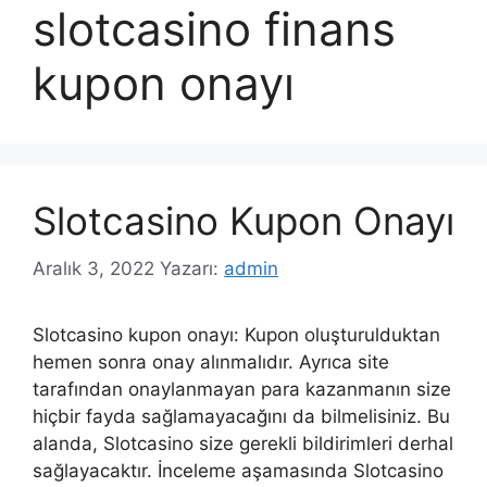
slotcasino finans
kupon onayı
Slotcasino Kupon Onayı
Aralık 3, 2022
Yazarı:
admin
Slotcasino kupon onayı: Kupon oluşturulduktan
hemen sonra onay alınmalıdır. Ayrıca site
tarafından onaylanmayan para kazanmanın size
hiçbir fayda sağlamayacağını da bilmelisiniz. Bu
alanda, Slotcasino size gerekli bildirimleri derhal
sağlayacaktır. İnceleme aşamasında Slotcasino