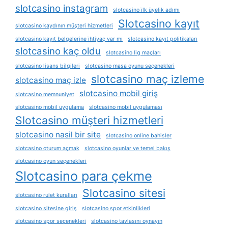
slotcasino instagram
slotcasino i̇lk üyelik adımı
Slotcasino kayıt
slotcasino kaydının müşteri hizmetleri
slotcasino kayıt belgelerine i̇htiyaç var mı
slotcasino kayıt politikaları
slotcasino kaç oldu
slotcasino lig maçları
slotcasino lisans bilgileri
slotcasino masa oyunu seçenekleri
slotcasino maç izleme
slotcasino maç izle
slotcasino mobil giriş
slotcasino memnuniyet
slotcasino mobil uygulama
slotcasino mobil uygulaması
Slotcasino müşteri hizmetleri
slotcasino nasil bir site
slotcasino online bahisler
slotcasino oturum açmak
slotcasino oyunlar ve temel bakış
slotcasino oyun seçenekleri
Slotcasino para çekme
Slotcasino sitesi
slotcasino rulet kuralları
slotcasino sitesine giriş
slotcasino spor etkinlikleri
slotcasino spor seçenekleri
slotcasino tavlasını oynayın