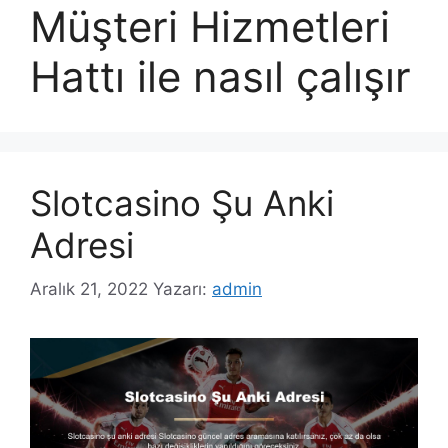
Müşteri Hizmetleri
Hattı ile nasıl çalışır
Slotcasino Şu Anki
Adresi
Aralık 21, 2022
Yazarı:
admin