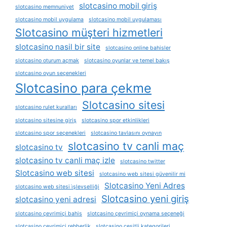
slotcasino mobil giriş
slotcasino memnuniyet
slotcasino mobil uygulama
slotcasino mobil uygulaması
Slotcasino müşteri hizmetleri
slotcasino nasil bir site
slotcasino online bahisler
slotcasino oturum açmak
slotcasino oyunlar ve temel bakış
slotcasino oyun seçenekleri
Slotcasino para çekme
Slotcasino sitesi
slotcasino rulet kuralları
slotcasino sitesine giriş
slotcasino spor etkinlikleri
slotcasino spor seçenekleri
slotcasino tavlasını oynayın
slotcasino tv canli maç
slotcasino tv
slotcasino tv canli maç izle
slotcasino twitter
Slotcasino web sitesi
slotcasino web sitesi güvenilir mi
Slotcasino Yeni Adres
slotcasino web sitesi i̇şlevselliği
Slotcasino yeni giriş
slotcasino yeni adresi
slotcasino çevrimiçi bahis
slotcasino çevrimiçi oynama seçeneği
slotcasino çevrimiçi rehberlik
slotcasino çeşitli kategorileri