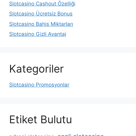
Slotcasino Cashout Özelliği
Slotcasino Ücretsiz Bonus
Slotcasino Bahis Miktarları
Slotcasino Gizli Avantaj
Kategoriler
Slotcasino Promosyonlar
Etiket Bulutu