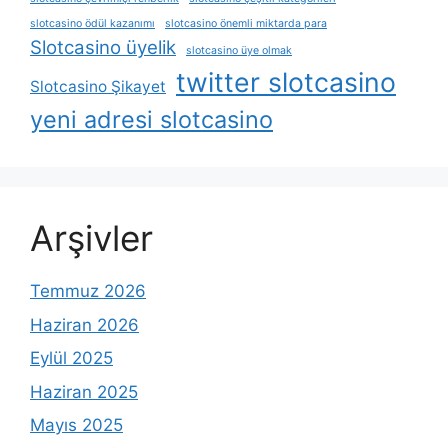
slotcasino ödül kazanımı
slotcasino önemli miktarda para
Slotcasino üyelik
slotcasino üye olmak
twitter slotcasino
Slotcasino Şikayet
yeni adresi slotcasino
Arşivler
Temmuz 2026
Haziran 2026
Eylül 2025
Haziran 2025
Mayıs 2025