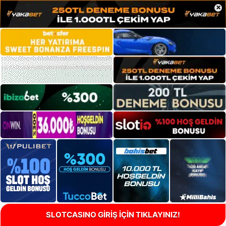
×
SLOTCASINO GİRİŞ İÇİN TIKLAYINIZ!