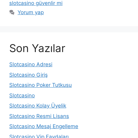
slotcasino güvenlir mi
Yorum yap
Son Yazılar
Slotcasino Adresi
Slotcasino Giriş
Slotcasino Poker Tutkusu
Slotcasino
Slotcasino Kolay Üyelik
Slotcasino Resmi Lisans
Slotcasino Mesaj Engelleme
Slotcasino Vip Faydaları