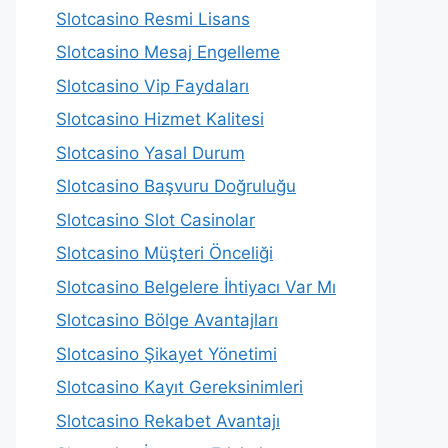
Slotcasino Resmi Lisans
Slotcasino Mesaj Engelleme
Slotcasino Vip Faydaları
Slotcasino Hizmet Kalitesi
Slotcasino Yasal Durum
Slotcasino Başvuru Doğruluğu
Slotcasino Slot Casinolar
Slotcasino Müşteri Önceliği
Slotcasino Belgelere İhtiyacı Var Mı
Slotcasino Bölge Avantajları
Slotcasino Şikayet Yönetimi
Slotcasino Kayıt Gereksinimleri
Slotcasino Rekabet Avantajı