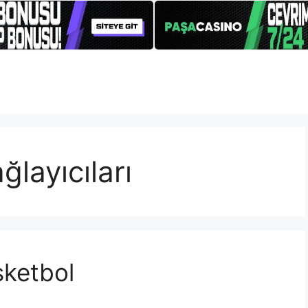
ğlayıcıları
sketbol