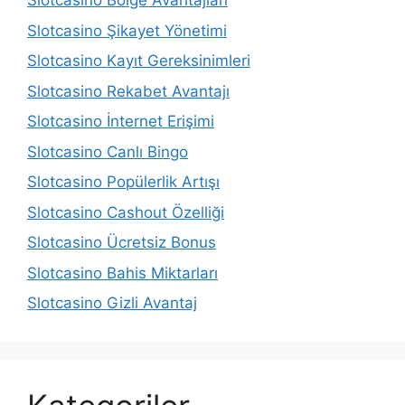
Slotcasino Bölge Avantajları
Slotcasino Şikayet Yönetimi
Slotcasino Kayıt Gereksinimleri
Slotcasino Rekabet Avantajı
Slotcasino İnternet Erişimi
Slotcasino Canlı Bingo
Slotcasino Popülerlik Artışı
Slotcasino Cashout Özelliği
Slotcasino Ücretsiz Bonus
Slotcasino Bahis Miktarları
Slotcasino Gizli Avantaj