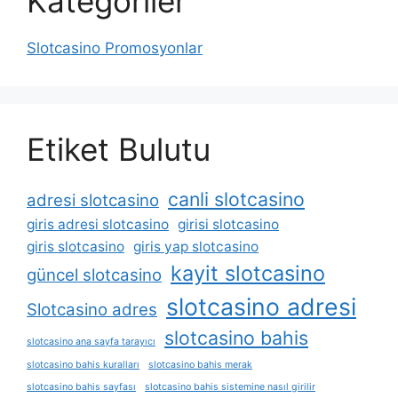
Kategoriler
Slotcasino Promosyonlar
Etiket Bulutu
canli slotcasino
adresi slotcasino
giris adresi slotcasino
girisi slotcasino
giris slotcasino
giris yap slotcasino
kayit slotcasino
güncel slotcasino
slotcasino adresi
Slotcasino adres
slotcasino bahis
slotcasino ana sayfa tarayıcı
slotcasino bahis kuralları
slotcasino bahis merak
slotcasino bahis sayfası
slotcasino bahis sistemine nasıl girilir