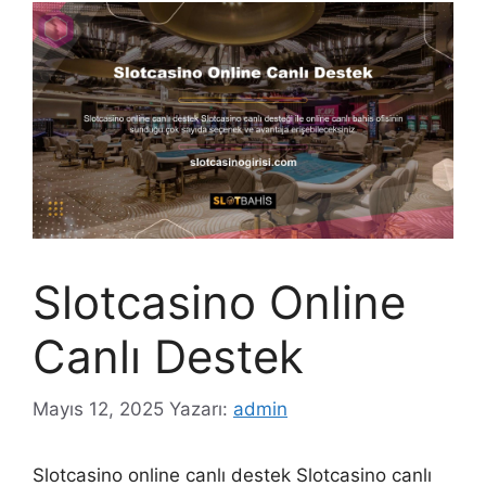
Slotcasino Online
Canlı Destek
Mayıs 12, 2025
Yazarı:
admin
Slotcasino online canlı destek Slotcasino canlı