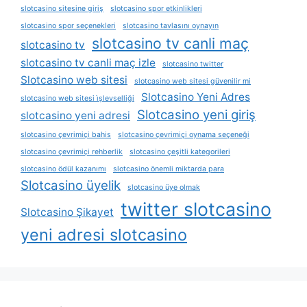
slotcasino sitesine giriş
slotcasino spor etkinlikleri
slotcasino spor seçenekleri
slotcasino tavlasını oynayın
slotcasino tv canli maç
slotcasino tv
slotcasino tv canli maç izle
slotcasino twitter
Slotcasino web sitesi
slotcasino web sitesi güvenilir mi
Slotcasino Yeni Adres
slotcasino web sitesi i̇şlevselliği
Slotcasino yeni giriş
slotcasino yeni adresi
slotcasino çevrimiçi bahis
slotcasino çevrimiçi oynama seçeneği
slotcasino çevrimiçi rehberlik
slotcasino çeşitli kategorileri
slotcasino ödül kazanımı
slotcasino önemli miktarda para
Slotcasino üyelik
slotcasino üye olmak
twitter slotcasino
Slotcasino Şikayet
yeni adresi slotcasino