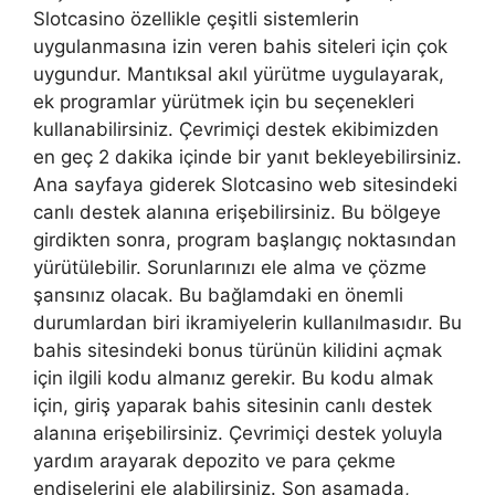
Slotcasino özellikle çeşitli sistemlerin
uygulanmasına izin veren bahis siteleri için çok
uygundur. Mantıksal akıl yürütme uygulayarak,
ek programlar yürütmek için bu seçenekleri
kullanabilirsiniz. Çevrimiçi destek ekibimizden
en geç 2 dakika içinde bir yanıt bekleyebilirsiniz.
Ana sayfaya giderek Slotcasino web sitesindeki
canlı destek alanına erişebilirsiniz. Bu bölgeye
girdikten sonra, program başlangıç ​​noktasından
yürütülebilir. Sorunlarınızı ele alma ve çözme
şansınız olacak. Bu bağlamdaki en önemli
durumlardan biri ikramiyelerin kullanılmasıdır. Bu
bahis sitesindeki bonus türünün kilidini açmak
için ilgili kodu almanız gerekir. Bu kodu almak
için, giriş yaparak bahis sitesinin canlı destek
alanına erişebilirsiniz. Çevrimiçi destek yoluyla
yardım arayarak depozito ve para çekme
endişelerini ele alabilirsiniz. Son aşamada,