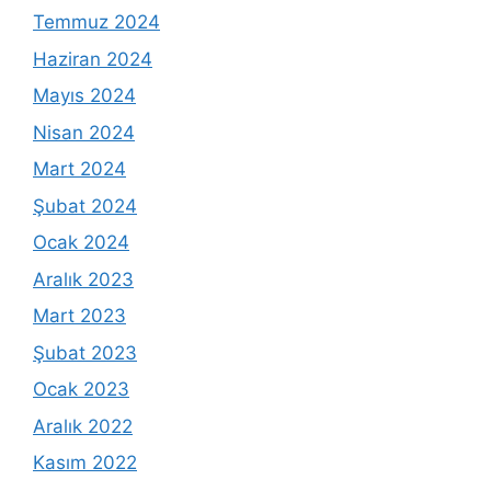
Temmuz 2024
Haziran 2024
Mayıs 2024
Nisan 2024
Mart 2024
Şubat 2024
Ocak 2024
Aralık 2023
Mart 2023
Şubat 2023
Ocak 2023
Aralık 2022
Kasım 2022