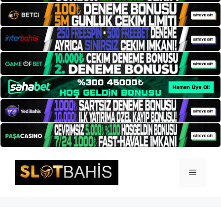
İçeriğe
atla
Menü