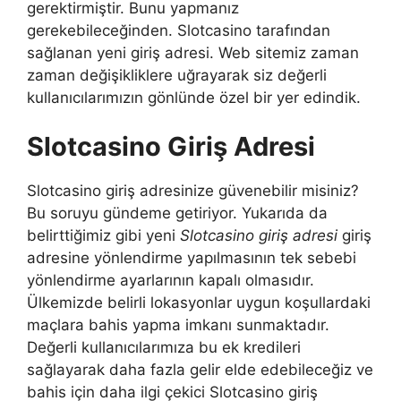
gerektirmiştir. Bunu yapmanız
gerekebileceğinden. Slotcasino tarafından
sağlanan yeni giriş adresi. Web sitemiz zaman
zaman değişikliklere uğrayarak siz değerli
kullanıcılarımızın gönlünde özel bir yer edindik.
Slotcasino Giriş Adresi
Slotcasino giriş adresinize güvenebilir misiniz?
Bu soruyu gündeme getiriyor. Yukarıda da
belirttiğimiz gibi yeni
Slotcasino giriş adresi
giriş
adresine yönlendirme yapılmasının tek sebebi
yönlendirme ayarlarının kapalı olmasıdır.
Ülkemizde belirli lokasyonlar uygun koşullardaki
maçlara bahis yapma imkanı sunmaktadır.
Değerli kullanıcılarımıza bu ek kredileri
sağlayarak daha fazla gelir elde edebileceğiz ve
bahis için daha ilgi çekici Slotcasino giriş