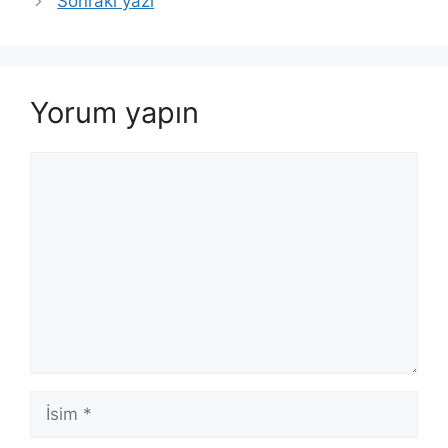
Sonraki yazı
Yorum yapın
Yorum
İsim