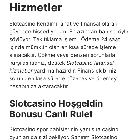
Hizmetler
Slotcasino Kendimi rahat ve finansal olarak
güvende hissediyorum. En azından bahisçi öyle
söylüyor. Tek tıklama işlemi. Ödeme 24 saat
içinde mümkün olan en kısa sürede işleme
alınacaktır. Çökme veya benzeri sorunlarla
karşılaşırsanız, destek
Slotcasino finansal
hizmetler
yardıma hazırdır. Finans ekibimiz
sorunu en kısa sürede çözecek ve ödemeyi
hesabınıza aktaracaktır.
Slotcasino Hoşgeldin
Bonusu Canlı Rulet
Slotcasino spor bahislerinin yanı sıra casino
oyunları da sizi bekliyor. Sanırım Slotcasino