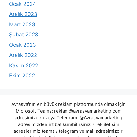
Ocak 2024
Aralık 2023
Mart 2023
Şubat 2023
Ocak 2023
Aralık 2022
Kasım 2022
Ekim 2022
Avrasya'nın en büyük reklam platformunda olmak için
Microsoft Teams:
reklam@avrasyamarketing.com
adresimizden veya Telegram: @Avrasyamarketing
adresimizden irtibat kurabilirsiniz. (Tek iletişim
adreslerimiz teams / telegram ve mail adresimizdir.