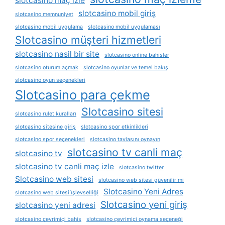
slotcasino maç izle
slotcasino mobil giriş
slotcasino memnuniyet
slotcasino mobil uygulama
slotcasino mobil uygulaması
Slotcasino müşteri hizmetleri
slotcasino nasil bir site
slotcasino online bahisler
slotcasino oturum açmak
slotcasino oyunlar ve temel bakış
slotcasino oyun seçenekleri
Slotcasino para çekme
Slotcasino sitesi
slotcasino rulet kuralları
slotcasino sitesine giriş
slotcasino spor etkinlikleri
slotcasino spor seçenekleri
slotcasino tavlasını oynayın
slotcasino tv canli maç
slotcasino tv
slotcasino tv canli maç izle
slotcasino twitter
Slotcasino web sitesi
slotcasino web sitesi güvenilir mi
Slotcasino Yeni Adres
slotcasino web sitesi i̇şlevselliği
Slotcasino yeni giriş
slotcasino yeni adresi
slotcasino çevrimiçi bahis
slotcasino çevrimiçi oynama seçeneği