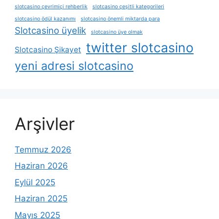
slotcasino çevrimiçi rehberlik
slotcasino çeşitli kategorileri
slotcasino ödül kazanımı
slotcasino önemli miktarda para
Slotcasino üyelik
slotcasino üye olmak
twitter slotcasino
Slotcasino Şikayet
yeni adresi slotcasino
Arşivler
Temmuz 2026
Haziran 2026
Eylül 2025
Haziran 2025
Mayıs 2025