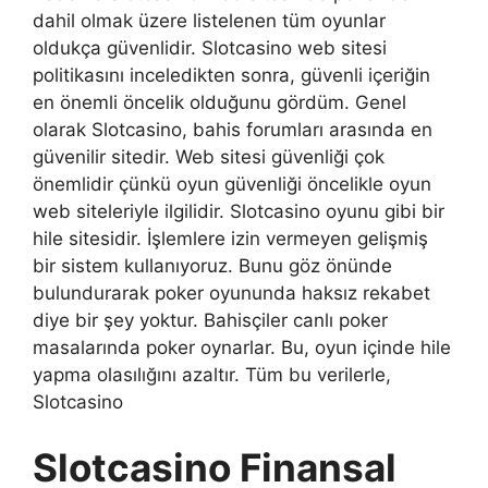
dahil olmak üzere listelenen tüm oyunlar
oldukça güvenlidir. Slotcasino web sitesi
politikasını inceledikten sonra, güvenli içeriğin
en önemli öncelik olduğunu gördüm. Genel
olarak Slotcasino, bahis forumları arasında en
güvenilir sitedir. Web sitesi güvenliği çok
önemlidir çünkü oyun güvenliği öncelikle oyun
web siteleriyle ilgilidir. Slotcasino oyunu gibi bir
hile sitesidir. İşlemlere izin vermeyen gelişmiş
bir sistem kullanıyoruz. Bunu göz önünde
bulundurarak poker oyununda haksız rekabet
diye bir şey yoktur. Bahisçiler canlı poker
masalarında poker oynarlar. Bu, oyun içinde hile
yapma olasılığını azaltır. Tüm bu verilerle,
Slotcasino
Slotcasino Finansal