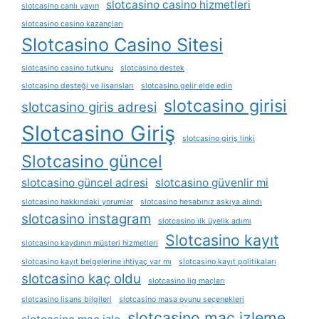
slotcasino casino hizmetleri
slotcasino canlı yayın
slotcasino casino kazançları
Slotcasino Casino Sitesi
slotcasino casino tutkunu
slotcasino destek
slotcasino desteği ve lisansları
slotcasino gelir elde edin
slotcasino girisi
slotcasino giris adresi
Slotcasino Giriş
slotcasino giriş linki
Slotcasino güncel
slotcasino güncel adresi
slotcasino güvenlir mi
slotcasino hakkındaki yorumlar
slotcasino hesabınız askıya alındı
slotcasino instagram
slotcasino i̇lk üyelik adımı
Slotcasino kayıt
slotcasino kaydının müşteri hizmetleri
slotcasino kayıt belgelerine i̇htiyaç var mı
slotcasino kayıt politikaları
slotcasino kaç oldu
slotcasino lig maçları
slotcasino lisans bilgileri
slotcasino masa oyunu seçenekleri
slotcasino maç izleme