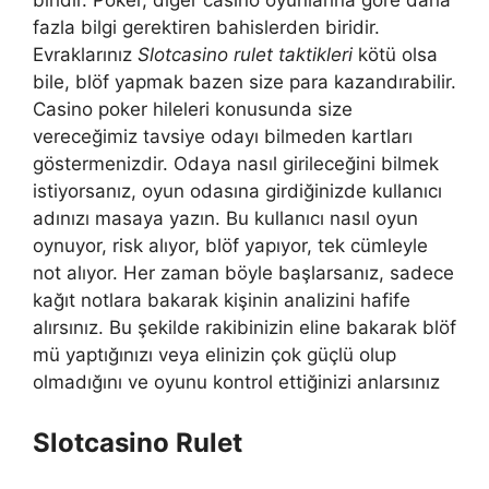
fazla bilgi gerektiren bahislerden biridir.
Evraklarınız
Slotcasino rulet taktikleri
kötü olsa
bile, blöf yapmak bazen size para kazandırabilir.
Casino poker hileleri konusunda size
vereceğimiz tavsiye odayı bilmeden kartları
göstermenizdir. Odaya nasıl girileceğini bilmek
istiyorsanız, oyun odasına girdiğinizde kullanıcı
adınızı masaya yazın. Bu kullanıcı nasıl oyun
oynuyor, risk alıyor, blöf yapıyor, tek cümleyle
not alıyor. Her zaman böyle başlarsanız, sadece
kağıt notlara bakarak kişinin analizini hafife
alırsınız. Bu şekilde rakibinizin eline bakarak blöf
mü yaptığınızı veya elinizin çok güçlü olup
olmadığını ve oyunu kontrol ettiğinizi anlarsınız
Slotcasino Rulet