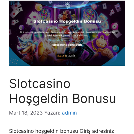
Slotcasino
Hoşgeldin Bonusu
Mart 18, 2023
Yazarı:
admin
Slotcasino hoşgeldin bonusu Giriş adresiniz