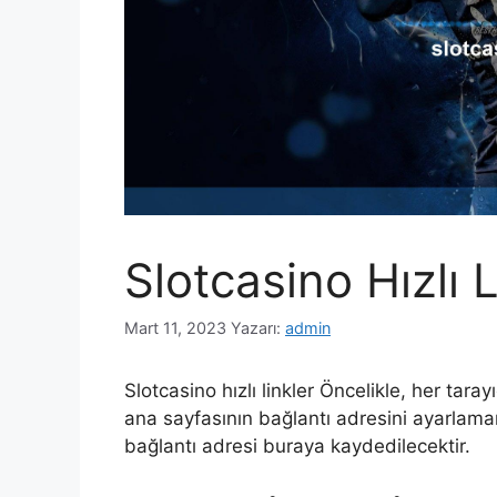
Slotcasino Hızlı L
Mart 11, 2023
Yazarı:
admin
Slotcasino hızlı linkler Öncelikle, her tara
ana sayfasının bağlantı adresini ayarlama
bağlantı adresi buraya kaydedilecektir.