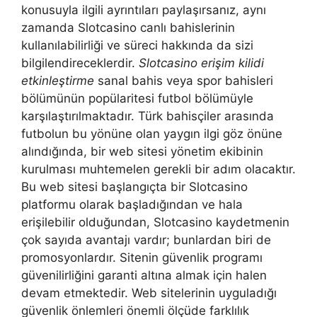
konusuyla ilgili ayrıntıları paylaşırsanız, aynı
zamanda Slotcasino canlı bahislerinin
kullanılabilirliği ve süreci hakkında da sizi
bilgilendireceklerdir.
Slotcasino erişim kilidi
etkinleştirme
sanal bahis veya spor bahisleri
bölümünün popülaritesi futbol bölümüyle
karşılaştırılmaktadır. Türk bahisçiler arasında
futbolun bu yönüne olan yaygın ilgi göz önüne
alındığında, bir web sitesi yönetim ekibinin
kurulması muhtemelen gerekli bir adım olacaktır.
Bu web sitesi başlangıçta bir Slotcasino
platformu olarak başladığından ve hala
erişilebilir olduğundan, Slotcasino kaydetmenin
çok sayıda avantajı vardır; bunlardan biri de
promosyonlardır. Sitenin güvenlik programı
güvenilirliğini garanti altına almak için halen
devam etmektedir. Web sitelerinin uyguladığı
güvenlik önlemleri önemli ölçüde farklılık