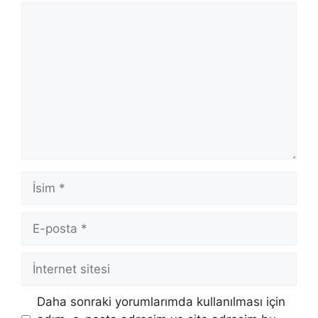
Yorum
İsim
E-
posta
İnternet
sitesi
Daha sonraki yorumlarımda kullanılması için