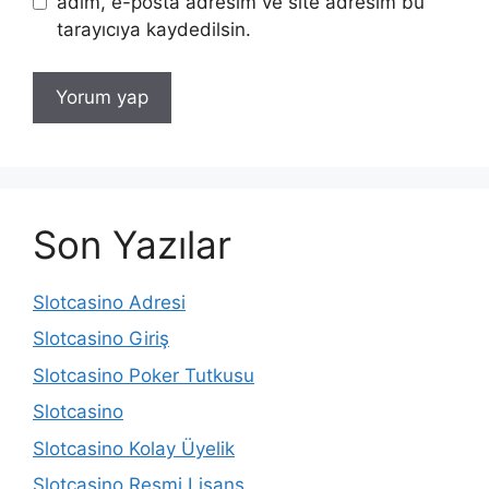
adım, e-posta adresim ve site adresim bu
tarayıcıya kaydedilsin.
Son Yazılar
Slotcasino Adresi
Slotcasino Giriş
Slotcasino Poker Tutkusu
Slotcasino
Slotcasino Kolay Üyelik
Slotcasino Resmi Lisans