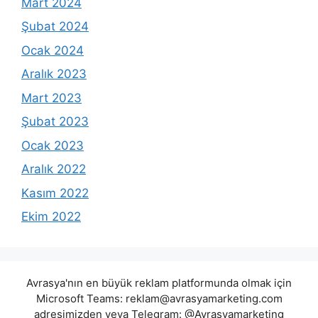
Mart 2024
Şubat 2024
Ocak 2024
Aralık 2023
Mart 2023
Şubat 2023
Ocak 2023
Aralık 2022
Kasım 2022
Ekim 2022
Avrasya'nın en büyük reklam platformunda olmak için
Microsoft Teams:
reklam@avrasyamarketing.com
adresimizden veya Telegram: @Avrasyamarketing