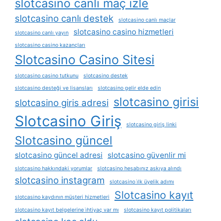
slotcasino canli maç izle
slotcasino canlı destek
slotcasino canlı maçlar
slotcasino casino hizmetleri
slotcasino canlı yayın
slotcasino casino kazançları
Slotcasino Casino Sitesi
slotcasino casino tutkunu
slotcasino destek
slotcasino desteği ve lisansları
slotcasino gelir elde edin
slotcasino girisi
slotcasino giris adresi
Slotcasino Giriş
slotcasino giriş linki
Slotcasino güncel
slotcasino güncel adresi
slotcasino güvenlir mi
slotcasino hakkındaki yorumlar
slotcasino hesabınız askıya alındı
slotcasino instagram
slotcasino i̇lk üyelik adımı
Slotcasino kayıt
slotcasino kaydının müşteri hizmetleri
slotcasino kayıt belgelerine i̇htiyaç var mı
slotcasino kayıt politikaları