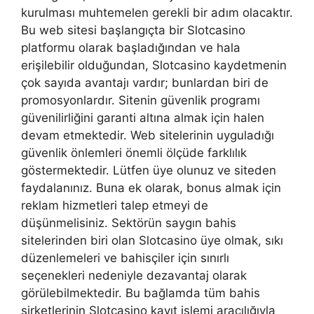
kurulması muhtemelen gerekli bir adım olacaktır.
Bu web sitesi başlangıçta bir Slotcasino
platformu olarak başladığından ve hala
erişilebilir olduğundan, Slotcasino kaydetmenin
çok sayıda avantajı vardır; bunlardan biri de
promosyonlardır. Sitenin güvenlik programı
güvenilirliğini garanti altına almak için halen
devam etmektedir. Web sitelerinin uyguladığı
güvenlik önlemleri önemli ölçüde farklılık
göstermektedir. Lütfen üye olunuz ve siteden
faydalanınız. Buna ek olarak, bonus almak için
reklam hizmetleri talep etmeyi de
düşünmelisiniz. Sektörün saygın bahis
sitelerinden biri olan Slotcasino üye olmak, sıkı
düzenlemeleri ve bahisçiler için sınırlı
seçenekleri nedeniyle dezavantaj olarak
görülebilmektedir. Bu bağlamda tüm bahis
şirketlerinin Slotcasino kayıt işlemi aracılığıyla