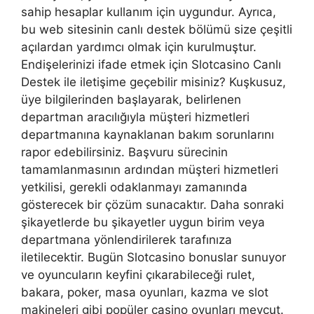
sahip hesaplar kullanım için uygundur. Ayrıca,
bu web sitesinin canlı destek bölümü size çeşitli
açılardan yardımcı olmak için kurulmuştur.
Endişelerinizi ifade etmek için Slotcasino Canlı
Destek ile iletişime geçebilir misiniz? Kuşkusuz,
üye bilgilerinden başlayarak, belirlenen
departman aracılığıyla müşteri hizmetleri
departmanına kaynaklanan bakım sorunlarını
rapor edebilirsiniz. Başvuru sürecinin
tamamlanmasının ardından müşteri hizmetleri
yetkilisi, gerekli odaklanmayı zamanında
gösterecek bir çözüm sunacaktır. Daha sonraki
şikayetlerde bu şikayetler uygun birim veya
departmana yönlendirilerek tarafınıza
iletilecektir. Bugün Slotcasino bonuslar sunuyor
ve oyuncuların keyfini çıkarabileceği rulet,
bakara, poker, masa oyunları, kazma ve slot
makineleri gibi popüler casino oyunları mevcut.