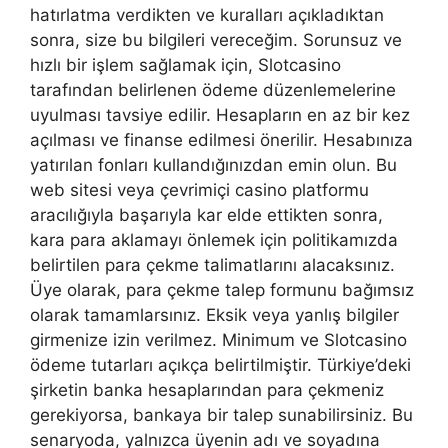
hatırlatma verdikten ve kuralları açıkladıktan
sonra, size bu bilgileri vereceğim. Sorunsuz ve
hızlı bir işlem sağlamak için, Slotcasino
tarafından belirlenen ödeme düzenlemelerine
uyulması tavsiye edilir. Hesapların en az bir kez
açılması ve finanse edilmesi önerilir. Hesabınıza
yatırılan fonları kullandığınızdan emin olun. Bu
web sitesi veya çevrimiçi casino platformu
aracılığıyla başarıyla kar elde ettikten sonra,
kara para aklamayı önlemek için politikamızda
belirtilen para çekme talimatlarını alacaksınız.
Üye olarak, para çekme talep formunu bağımsız
olarak tamamlarsınız. Eksik veya yanlış bilgiler
girmenize izin verilmez. Minimum ve Slotcasino
ödeme tutarları açıkça belirtilmiştir. Türkiye’deki
şirketin banka hesaplarından para çekmeniz
gerekiyorsa, bankaya bir talep sunabilirsiniz. Bu
senaryoda, yalnızca üyenin adı ve soyadına