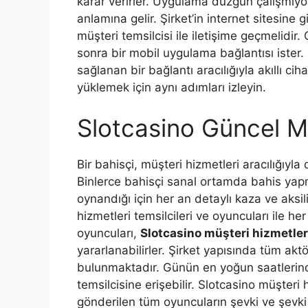
karar verirler. Uygulama düzgün çalışmıy
anlamına gelir. Şirket’in internet sitesine 
müşteri temsilcisi ile iletişime geçmelidir
sonra bir mobil uygulama bağlantısı ister.
sağlanan bir bağlantı aracılığıyla akıllı cih
yüklemek için aynı adımları izleyin.
Slotcasino Güncel Mü
Bir bahisçi, müşteri hizmetleri aracılığıyla
Binlerce bahisçi sanal ortamda bahis yap
oynandığı için her an detaylı kaza ve aksili
hizmetleri temsilcileri ve oyuncuları ile h
oyuncuları,
Slotcasino müşteri hizmetler
yararlanabilirler. Şirket yapısında tüm aktö
bulunmaktadır. Günün en yoğun saatlerinde
temsilcisine erişebilir. Slotcasino müşteri
gönderilen tüm oyuncuların şevki ve şevki d