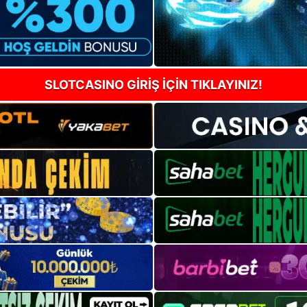
SLOTCASINO GİRİŞ İÇİN TIKLAYINIZ!