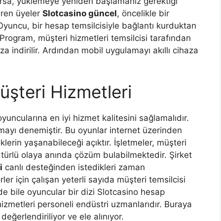
orsa, yüklemeye yeniden başlamanız gerektiği
giren üyeler
Slotcasino güncel
, öncelikle bir
. Oyuncu, bir hesap temsilcisiyle bağlantı kurduktan
 Program, müşteri hizmetleri temsilcisi tarafından
aza indirilir. Ardından mobil uygulamayı akıllı cihaza
şteri Hizmetleri
 oyuncularına en iyi hizmet kalitesini sağlamalıdır.
mayı denemiştir. Bu oyunlar internet üzerinden
klerin yaşanabileceği açıktır. İşletmeler, müşteri
er türlü olaya anında çözüm bulabilmektedir. Şirket
i
canlı desteğinden istedikleri zaman
rler için çalışan yeterli sayıda müşteri temsilcisi
 bile oyuncular bir dizi Slotcasino hesap
 hizmetleri personeli endüstri uzmanlarıdır. Buraya
eğerlendiriliyor ve ele alınıyor.