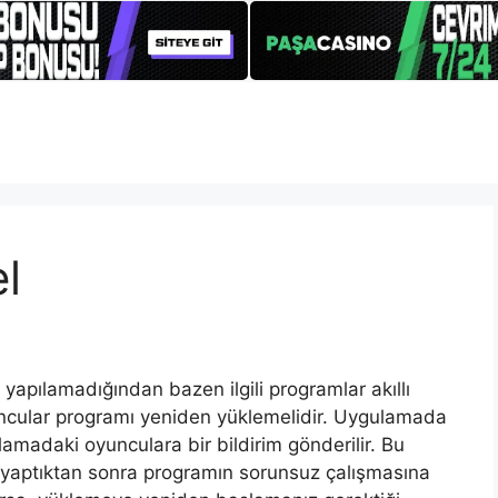
l
yapılamadığından bazen ilgili programlar akıllı
ncular programı yeniden yüklemelidir. Uygulamada
amadaki oyunculara bir bildirim gönderilir. Bu
eri yaptıktan sonra programın sorunsuz çalışmasına