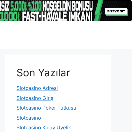
Son Yazılar
Slotcasino Adresi
Slotcasino Giriş
Slotcasino Poker Tutkusu
Slotcasino
Slotcasino Kolay Üyelik