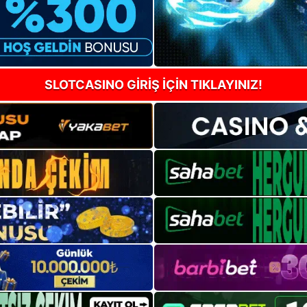
SLOTCASINO GİRİŞ İÇİN TIKLAYINIZ!