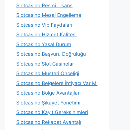
Slotcasino Resmi Lisans
Slotcasino Mesaj Engelleme
Slotcasino Vip Faydaları
Slotcasino Hizmet Kalitesi
Slotcasino Yasal Durum
Slotcasino Başvuru Doğruluğu
Slotcasino Slot Casinolar
Slotcasino Müşteri Önceliği
Slotcasino Belgelere İhtiyacı Var Mı
Slotcasino Bölge Avantajları
Slotcasino Şikayet Yönetimi
Slotcasino Kayıt Gereksinimleri
Slotcasino Rekabet Avantajı