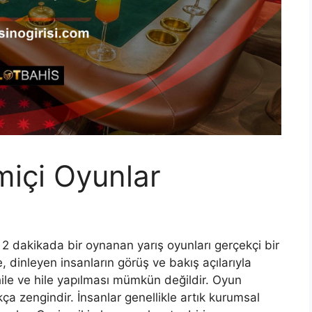
miçi Oyunlar
e 2 dakikada bir oynanan yarış oyunları gerçekçi bir
, dinleyen insanların görüş ve bakış açılarıyla
hile ve hile yapılması mümkün değildir. Oyun
kça zengindir. İnsanlar genellikle artık kurumsal