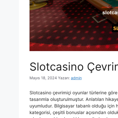
Slotcasino Çevri
Mayıs 18, 2024
Yazarı:
admin
Slotcasino çevrimiçi oyunlar türlerine gör
tasarımla oluşturulmuştur. Anlatılan hikaye
uyumludur. Bilgisayar tabanlı olduğu için 
kategorisi, çeşitli bonuslar açısından oldu