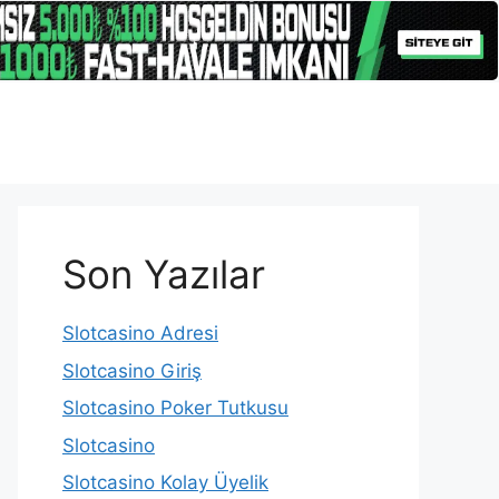
Son Yazılar
Slotcasino Adresi
Slotcasino Giriş
Slotcasino Poker Tutkusu
Slotcasino
Slotcasino Kolay Üyelik