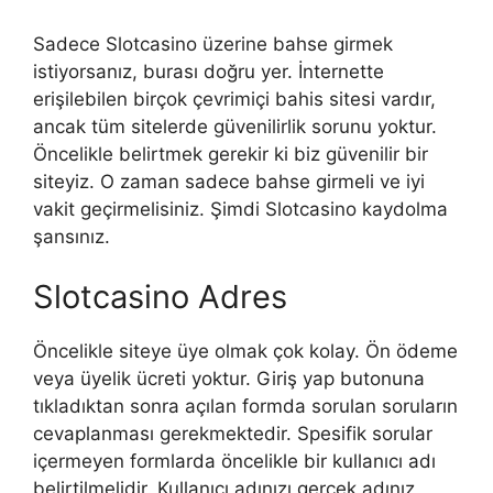
Sadece Slotcasino üzerine bahse girmek
istiyorsanız, burası doğru yer. İnternette
erişilebilen birçok çevrimiçi bahis sitesi vardır,
ancak tüm sitelerde güvenilirlik sorunu yoktur.
Öncelikle belirtmek gerekir ki biz güvenilir bir
siteyiz. O zaman sadece bahse girmeli ve iyi
vakit geçirmelisiniz. Şimdi Slotcasino kaydolma
şansınız.
Slotcasino Adres
Öncelikle siteye üye olmak çok kolay. Ön ödeme
veya üyelik ücreti yoktur. Giriş yap butonuna
tıkladıktan sonra açılan formda sorulan soruların
cevaplanması gerekmektedir. Spesifik sorular
içermeyen formlarda öncelikle bir kullanıcı adı
belirtilmelidir. Kullanıcı adınızı gerçek adınız