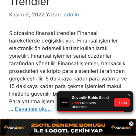
Trendler
Kasım 9, 2022
Yazarı:
admin
Slotcasino finansal trendler Finansal
hareketlerde değişiklik yok. Finansal işlemler
elektronik ön ödemeli kartlar kullanılarak
yönetilir. Finansal işlemler sanal cüzdanlar
tarafından yönetilir. Finansal işlemler, bankacılık
prosedürleri ve kripto para sistemleri tarafından
gerçekleştirilir. 5 dakikaya kadar para yatırma ve
15 dakikaya kadar para çekme işlemleri makul
limitlerle güvenilir bir şekilde gerçekleştirilir.
Para yatırma işlemi sırasında komisyon kavramı
…
Devamını oku…
×
Kategoriler
Slotcasino Promosyonlar
Etiketler