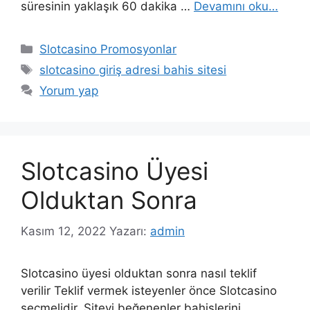
süresinin yaklaşık 60 dakika …
Devamını oku…
Kategoriler
Slotcasino Promosyonlar
Etiketler
slotcasino giriş adresi bahis sitesi
Yorum yap
Slotcasino Üyesi
Olduktan Sonra
Kasım 12, 2022
Yazarı:
admin
Slotcasino üyesi olduktan sonra nasıl teklif
verilir Teklif vermek isteyenler önce Slotcasino
seçmelidir. Siteyi beğenenler bahislerini