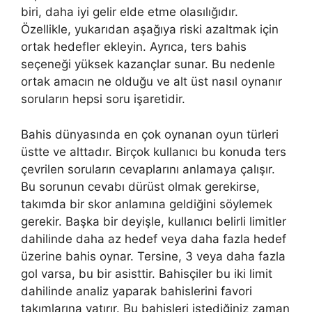
biri, daha iyi gelir elde etme olasılığıdır.
Özellikle, yukarıdan aşağıya riski azaltmak için
ortak hedefler ekleyin. Ayrıca, ters bahis
seçeneği yüksek kazançlar sunar. Bu nedenle
ortak amacın ne olduğu ve alt üst nasıl oynanır
soruların hepsi soru işaretidir.
Bahis dünyasında en çok oynanan oyun türleri
üstte ve alttadır. Birçok kullanıcı bu konuda ters
çevrilen soruların cevaplarını anlamaya çalışır.
Bu sorunun cevabı dürüst olmak gerekirse,
takımda bir skor anlamına geldiğini söylemek
gerekir. Başka bir deyişle, kullanıcı belirli limitler
dahilinde daha az hedef veya daha fazla hedef
üzerine bahis oynar. Tersine, 3 veya daha fazla
gol varsa, bu bir asisttir. Bahisçiler bu iki limit
dahilinde analiz yaparak bahislerini favori
takımlarına yatırır. Bu bahisleri istediğiniz zaman