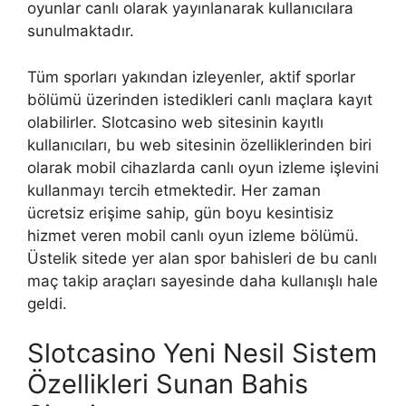
oyunlar canlı olarak yayınlanarak kullanıcılara
sunulmaktadır.
Tüm sporları yakından izleyenler, aktif sporlar
bölümü üzerinden istedikleri canlı maçlara kayıt
olabilirler. Slotcasino web sitesinin kayıtlı
kullanıcıları, bu web sitesinin özelliklerinden biri
olarak mobil cihazlarda canlı oyun izleme işlevini
kullanmayı tercih etmektedir. Her zaman
ücretsiz erişime sahip, gün boyu kesintisiz
hizmet veren mobil canlı oyun izleme bölümü.
Üstelik sitede yer alan spor bahisleri de bu canlı
maç takip araçları sayesinde daha kullanışlı hale
geldi.
Slotcasino Yeni Nesil Sistem
Özellikleri Sunan Bahis