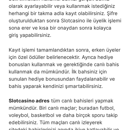
olarak ayarlayabilir veya kullanmak istediğiniz
herhangi bir takma adla kayıt olabilirsiniz. Şifre
oluşturulduktan sonra Slotcasino ile üyelik işlemi
sona erer ve kısa bir onaydan sonra kolayca
giriş yapabilirsiniz.
Kayıt işlemi tamamlandıktan sonra, erken üyeler
için özel ödüller belirlenecektir. Ayrıca hediye
bonusları kullanmak ve gerektiğinde canlı bahis
kullanmak da mümkündür. İlk bahsiniz için
sunulan hediye bonusundan faydalanabilir ve
bahis yaparak kendinizi şımartabilirsiniz.
Slotcasino adres
tüm canlı bahisleri yapmak
mümkündür. Biri canlı maçlar; buradan futbol, ​​
voleybol, basketbol ve daha birçok sporu takip
edebilirsiniz. Tüm maçları canlı izleyerek
sitedeki bahislerinizi anında ikiye katlayabilir ve