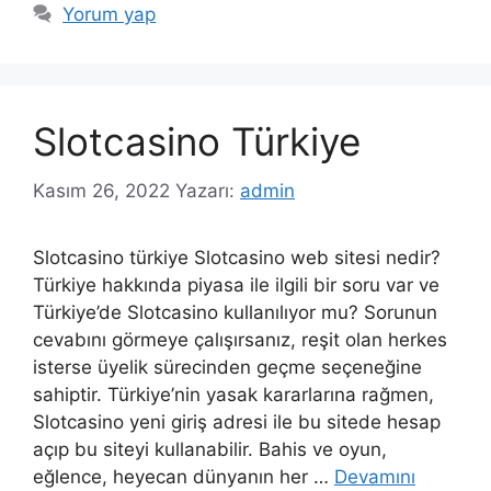
Yorum yap
Slotcasino Türkiye
Kasım 26, 2022
Yazarı:
admin
Slotcasino türkiye Slotcasino web sitesi nedir?
Türkiye hakkında piyasa ile ilgili bir soru var ve
Türkiye’de Slotcasino kullanılıyor mu? Sorunun
cevabını görmeye çalışırsanız, reşit olan herkes
isterse üyelik sürecinden geçme seçeneğine
sahiptir. Türkiye’nin yasak kararlarına rağmen,
Slotcasino yeni giriş adresi ile bu sitede hesap
açıp bu siteyi kullanabilir. Bahis ve oyun,
eğlence, heyecan dünyanın her …
Devamını