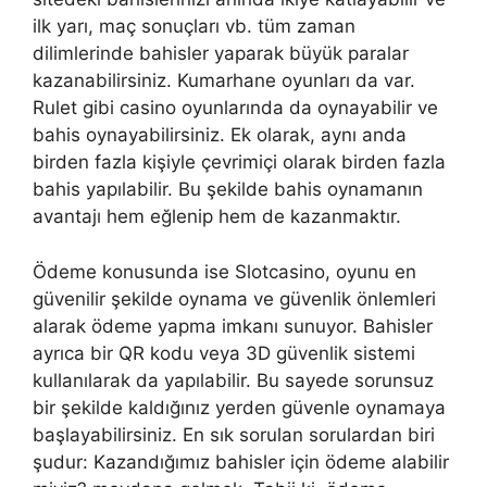
ilk yarı, maç sonuçları vb. tüm zaman
dilimlerinde bahisler yaparak büyük paralar
kazanabilirsiniz. Kumarhane oyunları da var.
Rulet gibi casino oyunlarında da oynayabilir ve
bahis oynayabilirsiniz. Ek olarak, aynı anda
birden fazla kişiyle çevrimiçi olarak birden fazla
bahis yapılabilir. Bu şekilde bahis oynamanın
avantajı hem eğlenip hem de kazanmaktır.
Ödeme konusunda ise Slotcasino, oyunu en
güvenilir şekilde oynama ve güvenlik önlemleri
alarak ödeme yapma imkanı sunuyor. Bahisler
ayrıca bir QR kodu veya 3D güvenlik sistemi
kullanılarak da yapılabilir. Bu sayede sorunsuz
bir şekilde kaldığınız yerden güvenle oynamaya
başlayabilirsiniz. En sık sorulan sorulardan biri
şudur: Kazandığımız bahisler için ödeme alabilir