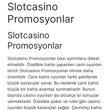
Slotcasino
Promosyonlar
Slotcasino
Promosyonlar
Slotcasino Promosyonlar bazı ayrıntılara dikkat
etmelidir. Özellikle bahis yaparken canlı oyunları
tercih Slotcasino Promosyonlar etmek daha
önemlidir. Canlı bahis oyunları farklı şekillerde
büyük kazançlar sunar. Bu nedenle canlı bahis
büyük bir bahis avantajı sunmaktadır. Bunun
dışında casino oyunları da oldukça iyi sonuçlar
vermektedir. Özellikle poker ve rulet gibi casino
oyunları büyük kazançlar sağlar. Çevrimiçi bahis