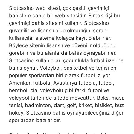
Slotcasino web sitesi, çok çeşitli çevrimiçi
bahislere sahip bir web sitesidir. Birçok kişi bu
çevrimiçi bahis sitesini kullanır. Slotcasino
güvenilir ve lisanslı olup olmadığını soran
kullanıcılar sisteme kolayca kayıt olabilirler.
Böylece sitenin lisanslı ve güvenilir olduğunu
görebilir ve bu alanlarda bahis oynayabilirler.
Slotcasino kullanıcıları çoğunlukla futbol üzerine
bahis oynar. Voleybol, basketbol ve tenisi en
popüler sporlardan biri olarak futbol izliyor.
Amerikan futbolu, Avusturya futbolu, futbol,
hentbol, ​​plaj voleybolu gibi farklı futbol ve
voleybol türleri de sitede mevcuttur. Boks, masa
tenisi, badminton, dart, golf, kriket, bisiklet, buz
hokeyi Slotcasino bahis oynayabileceğiniz diğer
sporlardan bazılarıdır.