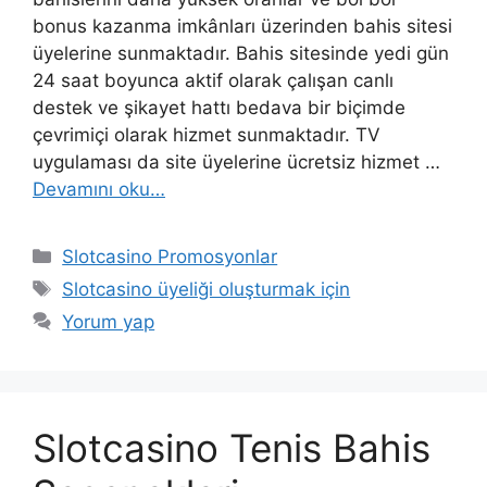
bonus kazanma imkânları üzerinden bahis sitesi
üyelerine sunmaktadır. Bahis sitesinde yedi gün
24 saat boyunca aktif olarak çalışan canlı
destek ve şikayet hattı bedava bir biçimde
çevrimiçi olarak hizmet sunmaktadır. TV
uygulaması da site üyelerine ücretsiz hizmet …
Devamını oku…
Kategoriler
Slotcasino Promosyonlar
Etiketler
Slotcasino üyeliği oluşturmak için
Yorum yap
Slotcasino Tenis Bahis